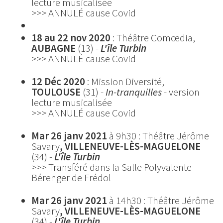
lecture musicalisée
>>> ANNULÉ cause Covid
18 au 22 nov 2020
:
Théâtre Comœdia,
AUBAGNE
(13)
-
L'île Turbin
>>> ANNULÉ cause Covid
12 Déc 2020
: Mission Diversité,
TOULOUSE
(31) -
In-tranquilles
- version
lecture musicalisée
>>> ANNULÉ cause Covid
Mar 26 janv 2021
à 9h30 : Théâtre Jérôme
Savary
, VILLENEUVE-LÈS-MAGUELONE
(34) -
L'île Turbin
>>> Transféré dans la Salle Polyvalente
Bérenger de Frédol
Mar 26 janv 2021
à 14h30 : Théâtre Jérôme
Savary
, VILLENEUVE-LÈS-MAGUELONE
(34) -
L'île Turbin