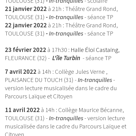
TOULOUSE (31)
-
In-tranquilles
- scolaire
21 janvier 2022
à 21h : Théâtre Grand Rond,
TOULOUSE (31)
-
In-tranquilles
- séance TP
22 janvier 2022
à 21h : Théâtre Grand Rond,
TOULOUSE (31)
-
In-tranquilles
- séance TP
23
février 2022
à 17h30 :
Halle Éloi Castaing
,
FLEURANCE (32) -
L'île Turbin
- séance TP
7 avril 2022
à 14h : Collège Jules Verne ,
PLAISANCE DU TOUCH
(31) -
In-tranquilles
-
version lecture musicalisée dans le cadre du
Parcours Laïque et Citoyen
11 avril 2022
à 14h : Collège Maurice Bécanne,
TOULOUSE
(31) -
In-tranquilles
- version lecture
musicalisée dans le cadre du Parcours Laïque et
Citoyen